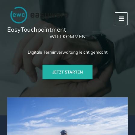
Zum
Inhalt
springen
EasyTouchpointment
WILLKOMMEN
Digitale Terminverwaltung leicht gemacht
JETZT STARTEN